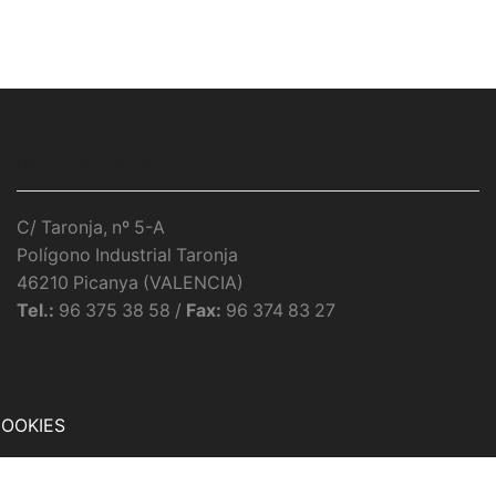
DATOS DE CONTACTO
C/ Taronja, nº 5-A
Polígono Industrial Taronja
46210 Picanya (VALENCIA)
Tel.:
96 375 38 58 /
Fax:
96 374 83 27
COOKIES