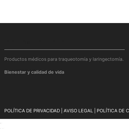
ARTESANO FRANCISCO CHINER
Productos médicos para traqueotomía y laringectomía.
Bienestar y calidad de vida
POLÍTICA DE PRIVACIDAD
|
AVISO LEGAL
|
POLÍTICA DE 