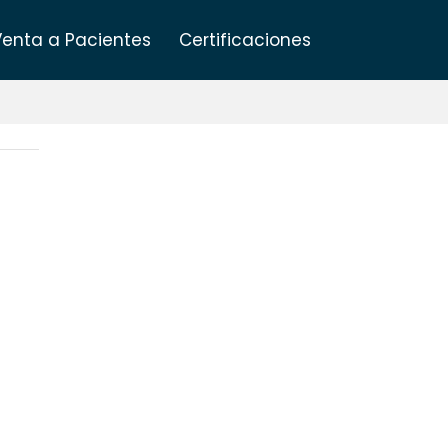
Venta a Pacientes
Certificaciones
Categories
ACCESORIOS Y COMPLEMENTOS
CÁNULAS DE PLATA DE LEY
LARINGECTOMÍA (DOS PIEZAS)
LARINGECTOMÍA (UNA PIEZA)
TRAQUEOTOMÍA (3 PIEZAS)
TRAQUEOTOMÍA FONATORIAS (2
PIEZAS)
CÁNULAS DE POLIETILENO
ESTÉRILES