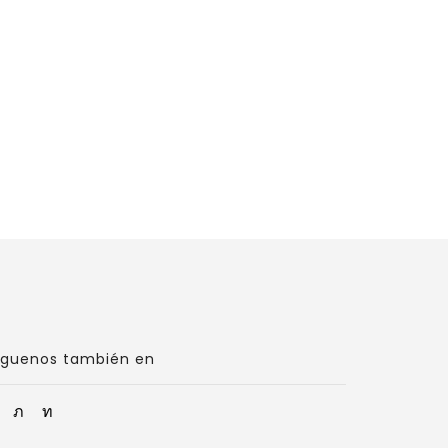
CÁNULAS DE SILICONA
CÀNULAS DE LARINGECTOMIA
CÁNULAS DE TRAQUEOTOMÍA
íguenos también en