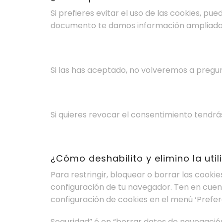
Si prefieres evitar el uso de las cookies, p
documento te damos información ampliada al 
Si las has aceptado, no volveremos a pregun
Si quieres revocar el consentimiento tendrás
¿Cómo deshabilito y elimino la uti
Para restringir, bloquear o borrar las cook
configuración de tu navegador. Ten en cuent
configuración de cookies en el menú ‘Prefer
Seguridad” ó en “borrar datos de navegación