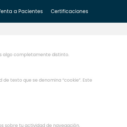
Venta a Pacientes
Certificaciones
 es algo completamente distinto.
 de texto que se denomina “cookie”. Este
os sobre tu actividad de navegación.