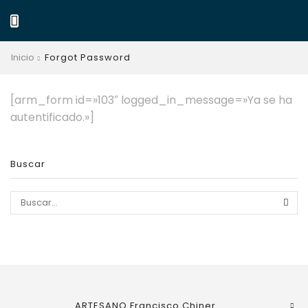
Inicio
Forgot Password
[arm_form id=»103″ logged_in_message=»Ya se ha
autentificado.»]
Buscar
ARTESANO Francisco Chiner